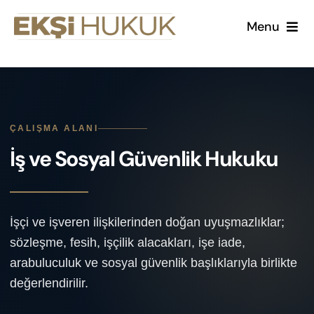
Skip
Menu
to
content
Kurumsal
Çalışma Alanlarımız
ÇALIŞMA ALANI
Kariyer
İş ve Sosyal Güvenlik Hukuku
Makaleler
İşçi ve işveren ilişkilerinden doğan uyuşmazlıklar;
sözleşme, fesih, işçilik alacakları, işe iade,
arabuluculuk ve sosyal güvenlik başlıklarıyla birlikte
değerlendirilir.