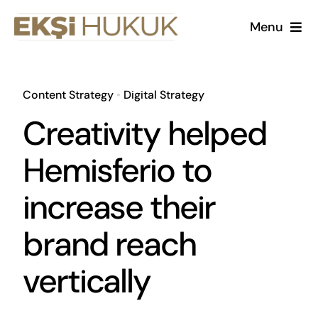
Skip
Menu
to
content
Kurumsal
Content Strategy
•
Digital Strategy
Çalışma Alanlarımız
Creativity helped
Kariyer
Hemisferio to
increase their
Makaleler
brand reach
vertically