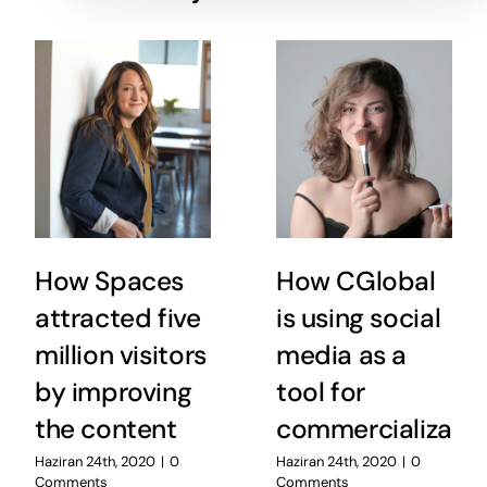
How Spaces
How CGlobal
attracted five
is using social
million visitors
media as a
by improving
tool for
the content
commercializatio
Haziran 24th, 2020
|
0
Haziran 24th, 2020
|
0
Comments
Comments