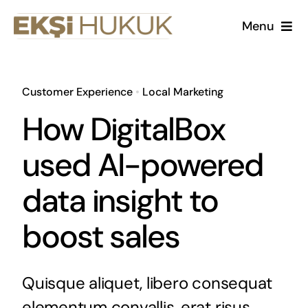
Skip
Menu
to
content
Kurumsal
Customer Experience
•
Local Marketing
Çalışma Alanlarımız
How DigitalBox
Kariyer
used AI-powered
data insight to
Makaleler
boost sales
Quisque aliquet, libero consequat
elementum convallis, erat risus