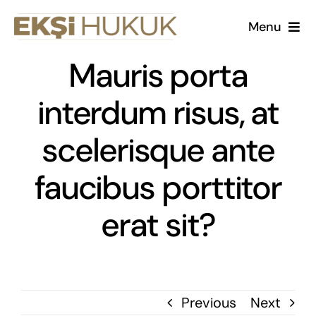
Skip
Menu
to
content
Mauris porta
Kurumsal
interdum risus, at
Çalışma Alanlarımız
scelerisque ante
Kariyer
faucibus porttitor
Makaleler
erat sit?
Previous
Next