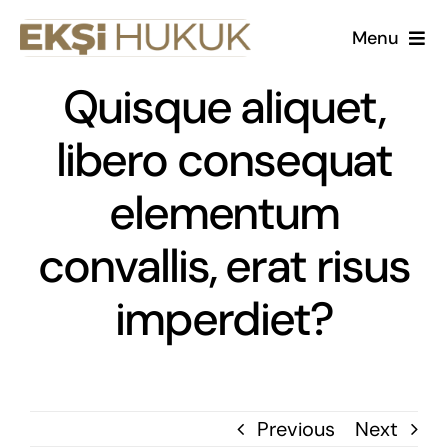
Skip
Menu
to
content
Quisque aliquet,
Kurumsal
libero consequat
Çalışma Alanlarımız
elementum
Kariyer
convallis, erat risus
Makaleler
imperdiet?
Previous
Next